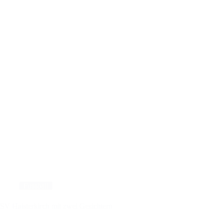
sind
wieder
wie
neu
Fussball
SV Haisterkirch mit zwei Gesichtern