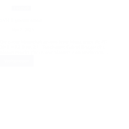
Fussball
SVH II gewinnt erneut
Mai 7, 2023
Die zweite Mannschaft gewann heute Mittag gegen die FG
2010 WRZ II mit 2:1. Torschützen: Gabriel Brugger (9‘),
Manuel Fesseler (56‘) Klasse Männer! Zum Spielbericht…
Weiterlesen
SVH
II
gewinnt
erneut