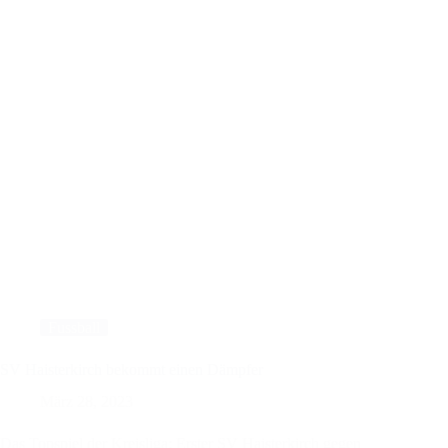
Fussball
SV Haisterkirch bekommt einen Dämpfer
März 28, 2023
Das Topspiel der Kreisliga: Erster SV Haisterkirch gegen