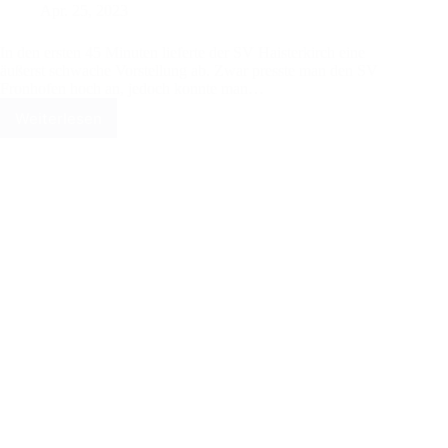
Apr. 25, 2023
In den ersten 45 Minuten lieferte der SV Haisterkirch eine
äußerst schwache Vorstellung ab. Zwar presste man den SV
Fronhofen hoch an, jedoch konnte man…
Weiterlesen
SV
Haisterkirch
mit
zwei
Gesichtern