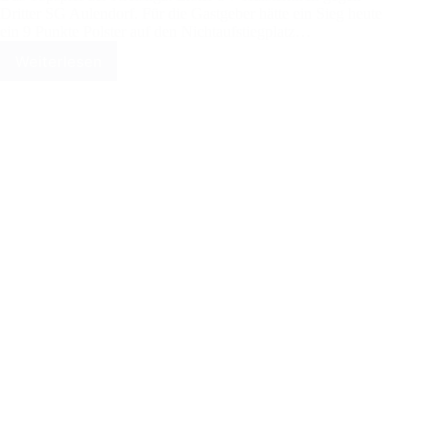
Dritter SG Aulendorf. Für die Gastgeber hätte ein Sieg heute
ein 9 Punkte Polster auf den Nichtaufstiegplatz…
Weiterlesen
SV
Haisterkirch
bekommt
einen
Dämpfer