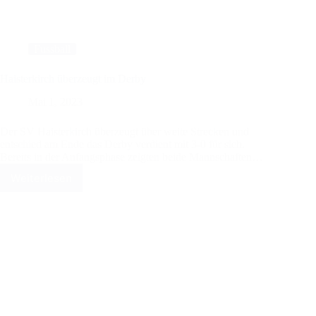
Fussball
Haisterkirch überzeugt im Derby
Mai 1, 2023
Der SV Haisterkirch überzeugt über weite Strecken und
entschied am Ende das Derby verdient mit 3-0 für sich.
Bereits in der Anfangsphase zeigten beide Mannschaften…
Weiterlesen
Haisterkirch
überzeugt
im
Derby