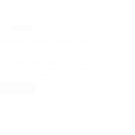
Fussball
Schiedsrichter-Ehrennadel für Andreas Staiger
Apr. 25, 2023
Unser Abteilungsleiter Fußball und Schiedsrichter Andreas
Staiger hat vom Württembergischer Fußballverband (wfv) die
Schiedsrichter Ehrennadel in Silber überreicht bekommen.
Diese Ehrennadel kann an Schiedsrichter verliehen…
Weiterlesen
Schiedsrichter-
Ehrennadel
für
Andreas
Staiger