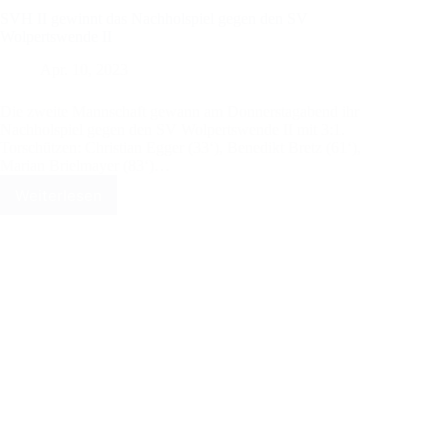
SVH II gewinnt das Nachholspiel gegen den SV
Wolpertswende II
Apr. 10, 2023
Die zweite Mannschaft gewann am Donnerstagabend ihr
Nachholspiel gegen den SV Wolpertswende II mit 3:1.
Torschützen: Christian Egger (33‘), Benedikt Bretz (61‘),
Marian Brielmayer (83‘)…
Weiterlesen
SVH
II
gewinnt
das
Nachholspiel
gegen
den
SV
Wolpertswende
II