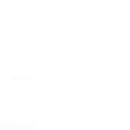
Fussball
SVH II gewinnt auch gegen den TSB Ravensburg II
Apr. 10, 2023
Die zweite Mannschaft gewann heute Vormittag gegen den
TSB Ravensburg II mit 4:1. Torschützen: Kevin Matt (33′),
Christian Egger (38′), Nick Zorell (41′), Yannic Huber…