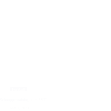
sich
Platz
2
zurück
Fussball
Schnuppertraining beim SVH
Mai 3, 2023