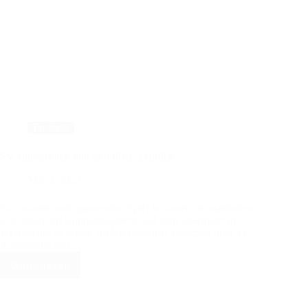
Fussball
SV Haisterkirch holt sich Platz 2 zurück
Mai 5, 2023
Ein rasantes und spannendes Spiel bekamen die stattlichen
Zuschauer am Donnerstagabend auf dem Sportplatz in
Wetzisreute zu sehen. Im Nachholspiel zwischen dem SV
Ankenreute und…
Weiterlesen
SV
Haisterkirch
holt