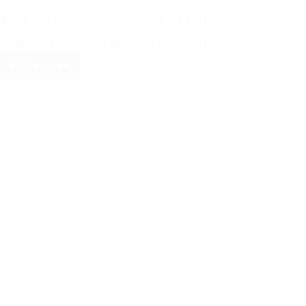
Am 08. Juli bietet die Jugendabteilung des SVH wieder das
beliebte Schnuppertraining auf dem Haisterkircher
Sportgelände an. Von 10 bis 12 Uhr können sich die…
Weiterlesen
Schnuppertraining
beim
SVH