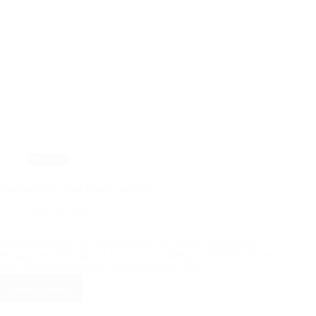
Tennis
Unsere Plätze sind wieder wie neu
Apr. 29, 2023
Ab Sonntag, den 30. April werden die Plätze zum Spielen
freigegeben. Herzlichen Dank an die fleißigen Helfer!, die an
zwei Wochenenden das erarbeitet haben. Sie…
Weiterlesen
Unsere
Plätze