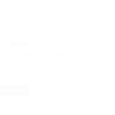
Fussball
Trainerteam verlängert um weitere Saison
Apr. 2, 2023
Gute Neuigkeiten am Wochenende. Unsere Trainerteams sind
auch zur neuen Saison 2023/2024 wieder für uns im Einsatz.
Das Trainer- Duo Sven Sürgand und Daniel Allgäuer…
Weiterlesen
Trainerteam
verlängert
um
weitere
Saison