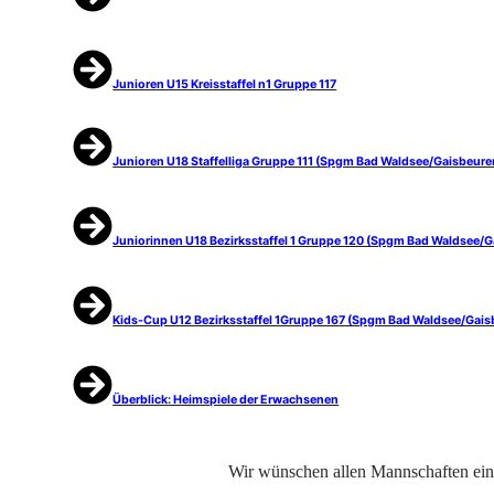
Junioren U15 Kreisstaffel n1 Gruppe 117
Junioren U18 Staffelliga Gruppe 111 (Spgm Bad Waldsee/Gaisbeure
Juniorinnen U18 Bezirksstaffel 1 Gruppe 120 (Spgm Bad Waldsee/G
Kids-Cup U12 Bezirksstaffel 1Gruppe 167 (Spgm Bad Waldsee/Gais
Überblick: Heimspiele der Erwachsenen
Wir wünschen allen Mannschaften ein