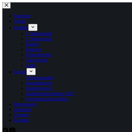
Zum
Inhalt
springen
Startseite
Verein
Fußball
1. Mannschaft
2. Mannschaft
Damen
Junioren
Schiedsrichter
Alte Herren
Links
Tennis
Verbandsspiele
Jugendbereich
Hobbybereich
Stadtmeisterschaften 2025
Vereinsmeisterschaften
Breitensport
Aktuelles
Termine
Kontakt