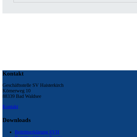
Kontakt
Geschäftsstelle SV Haisterkirch
Körnerweg 10
88339 Bad Waldsee
Kontakt
Downloads
Beitrittserklärung SVH