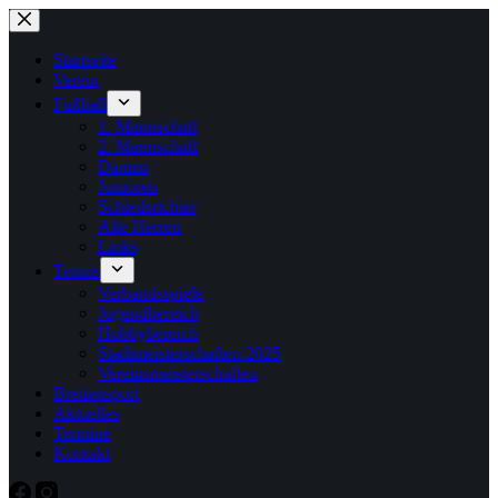
Zum
Inhalt
springen
Startseite
Verein
Fußball
1. Mannschaft
2. Mannschaft
Damen
Junioren
Schiedsrichter
Alte Herren
Links
Tennis
Verbandsspiele
Jugendbereich
Hobbybereich
Stadtmeisterschaften 2025
Vereinsmeisterschaften
Breitensport
Aktuelles
Termine
Kontakt