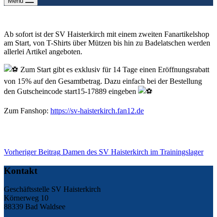
Menu
Ab sofort ist der SV Haisterkirch mit einem zweiten Fanartikelshop
am Start, von T-Shirts über Mützen bis hin zu Badelatschen werden
allerlei Artikel angeboten.
Zum Start gibt es exklusiv für 14 Tage einen Eröffnungsrabatt
von 15% auf den Gesamtbetrag. Dazu einfach bei der Bestellung
den Gutscheincode start15-17889 eingeben
Zum Fanshop:
https://sv-haisterkirch.fan12.de
Vorheriger
Beitrag
Damen des SV Haisterkirch im Trainingslager
Kontakt
Geschäftsstelle SV Haisterkirch
Körnerweg 10
88339 Bad Waldsee