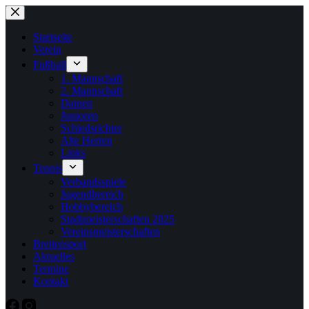
Zum
Inhalt
springen
Startseite
Verein
Fußball
1. Mannschaft
2. Mannschaft
Damen
Junioren
Schiedsrichter
Alte Herren
Links
Tennis
Verbandsspiele
Jugendbereich
Hobbybereich
Stadtmeisterschaften 2025
Vereinsmeisterschaften
Breitensport
Aktuelles
Termine
Kontakt