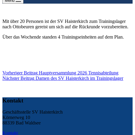
Menu
Mit über 20 Personen ist der SV Haisterkirch zum Trainingslager
nach Ottobeuren gereist um sich auf die Rückrunde vorzubereiten.
Über das Wochende standen 4 Trainingseinheiten auf dem Plan.
Vorheriger
Beitrag
Hauptversammlung 2026 Tennisabteilung
Nächster
Beitrag
Damen des SV Haisterkirch im Trainingslager
Kontakt
Geschäftsstelle SV Haisterkirch
Körnerweg 10
88339 Bad Waldsee
Kontakt