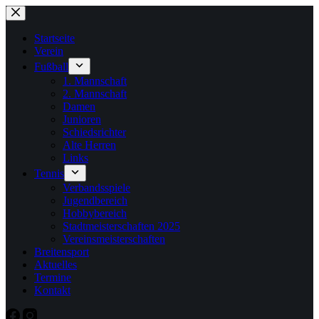
Zum
Inhalt
springen
Startseite
Verein
Fußball
1. Mannschaft
2. Mannschaft
Damen
Junioren
Schiedsrichter
Alte Herren
Links
Tennis
Verbandsspiele
Jugendbereich
Hobbybereich
Stadtmeisterschaften 2025
Vereinsmeisterschaften
Breitensport
Aktuelles
Termine
Kontakt