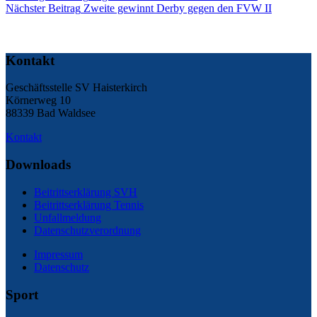
Nächster
Beitrag
Zweite gewinnt Derby gegen den FVW II
Kontakt
Geschäftsstelle SV Haisterkirch
Körnerweg 10
88339 Bad Waldsee
Kontakt
Downloads
Beitrittserklärung SVH
Beitrittserklärung Tennis
Unfallmeldung
Datenschutzverordnung
Impressum
Datenschutz
Sport