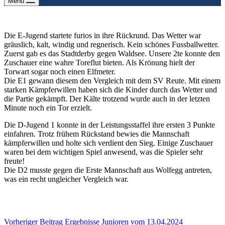
Menu
Die E-Jugend startete furios in ihre Rückrund. Das Wetter war
gräuslich, kalt, windig und regnerisch. Kein schönes Fussballwetter.
Zuerst gab es das Stadtderby gegen Waldsee. Unsere 2te konnte den
Zuschauer eine wahre Toreflut bieten. Als Krönung hielt der
Torwart sogar noch einen Elfmeter.
Die E1 gewann diesem den Vergleich mit dem SV Reute. Mit einem
starken Kämpferwillen haben sich die Kinder durch das Wetter und
die Partie gekämpft. Der Kälte trotzend wurde auch in der letzten
Minute noch ein Tor erzielt.
Die D-Jugend 1 konnte in der Leistungsstaffel ihre ersten 3 Punkte
einfahren. Trotz frühem Rückstand bewies die Mannschaft
kämpferwillen und holte sich verdient den Sieg. Einige Zuschauer
waren bei dem wichtigen Spiel anwesend, was die Spieler sehr
freute!
Die D2 musste gegen die Erste Mannschaft aus Wolfegg antreten,
was ein recht ungleicher Vergleich war.
Vorheriger
Beitrag
Ergebnisse Junioren vom 13.04.2024